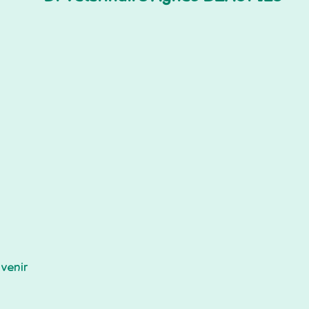
0834
er :
 venir